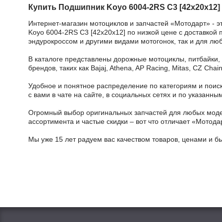
Купить Подшипник Koyo 6004-2RS C3 [42x20x12]
Интернет-магазин мотоциклов и запчастей «Мотодарт» - э
Koyo 6004-2RS C3 [42x20x12] по низкой цене с доставкой 
эндурокроссом и другими видами мотогонок, так и для лю
В каталоге представлены дорожные мотоциклы, питбайки,
брендов, таких как Bajaj, Athena, AP Racing, Mitas, CZ Ch
Удобное и понятное распределение по категориям и поиск
с вами в чате на сайте, в социальных сетях и по указан
Огромный выбор оригинальных запчастей для любых модел
ассортимента и частые скидки – вот что отличает «Мотода
Мы уже 15 лет радуем вас качеством товаров, ценами и б