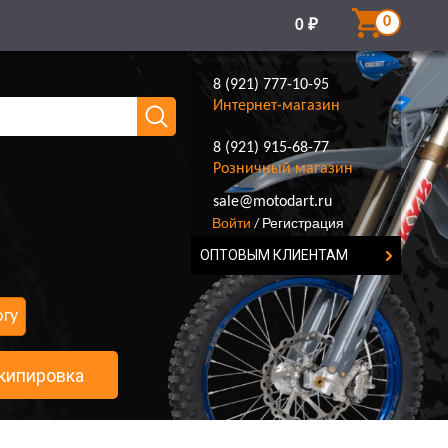
0
0
₽
8 (921) 777-10-95
Интернет-магазин
8 (921) 915-68-77
Розничный магазин
8 (921) 777-10-95
sale@motodart.ru
Войти
Регистрация
/
ОПТОВЫМ КЛИЕНТАМ
огу
кипировка