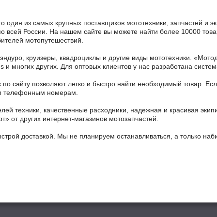
то один из самых крупных поставщиков мототехники, запчастей и 
по всей России. На нашем сайте вы можете найти более 10000 товар
бителей мотопутешествий.
 эндуро, круизеры, квадроциклы и другие виды мототехники. «Мо
ains и многих других. Для оптовых клиентов у нас разработана систем
 по сайту позволяют легко и быстро найти необходимый товар. Есл
ным телефонным номерам.
ей техники, качественные расходники, надежная и красивая экип
рт» от других интернет-магазинов мотозапчастей.
ыстрой доставкой. Мы не планируем останавливаться, а только на