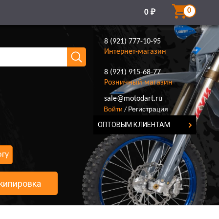
0
0
₽
8 (921) 777-10-95
Интернет-магазин
8 (921) 915-68-77
Розничный магазин
8 (921) 777-10-95
sale@motodart.ru
Войти
Регистрация
/
ОПТОВЫМ КЛИЕНТАМ
огу
кипировка