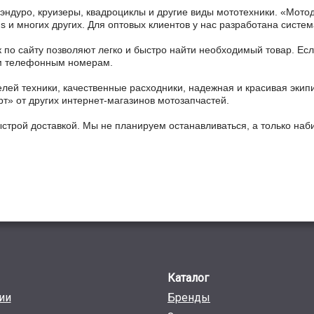
 эндуро, круизеры, квадроциклы и другие виды мототехники. «Мо
ains и многих других. Для оптовых клиентов у нас разработана систем
 по сайту позволяют легко и быстро найти необходимый товар. Есл
ным телефонным номерам.
ей техники, качественные расходники, надежная и красивая экип
рт» от других интернет-магазинов мотозапчастей.
ыстрой доставкой. Мы не планируем останавливаться, а только на
Каталог
ии
Бренды