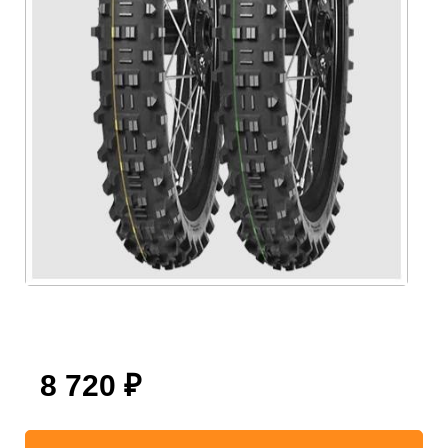
8 720
₽