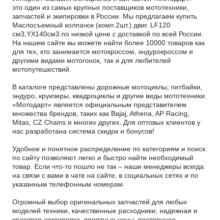
это один из самых крупных поставщиков мототехники,
запчастей и экипировки в России. Мы предлагаем купить
Маслосъемный колпачок (комп.2шт.) двиг. LF120
см3,YX140см3 по низкой цене с доставкой по всей России.
На нашем сайте вы можете найти более 10000 товаров как
для тех, кто занимается мотокроссом, эндурокроссом и
другими видами мотогонок, так и для любителей
мотопутешествий.
В каталоге представлены дорожные мотоциклы, питбайки,
эндуро, круизеры, квадроциклы и другие виды мототехники.
«Мотодарт» является официальным представителем
множества брендов, таких как Bajaj, Athena, AP Racing,
Mitas, CZ Chains и многих других. Для оптовых клиентов у
нас разработана система скидок и бонусов!
Удобное и понятное распределение по категориям и поиск
по сайту позволяют легко и быстро найти необходимый
товар. Если что-то пошло не так – наши менеджеры всегда
на связи с вами в чате на сайте, в социальных сетях и по
указанным телефонным номерам.
Огромный выбор оригинальных запчастей для любых
моделей техники, качественные расходники, надежная и
красивая экипировка, приятные цены, постоянное