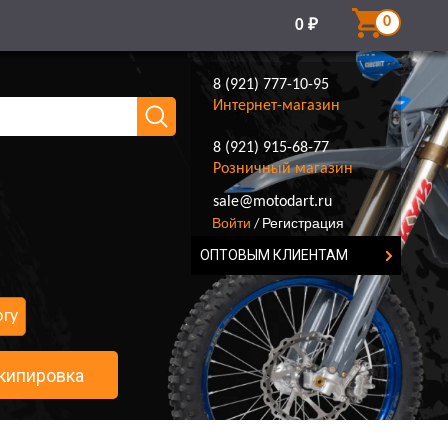
0
0
₽
8 (921) 777-10-95
Интернет-магазин
8 (921) 915-68-77
Розничный магазин
8 (921) 777-10-95
sale@motodart.ru
Войти
Регистрация
/
ОПТОВЫМ КЛИЕНТАМ
огу
кипировка