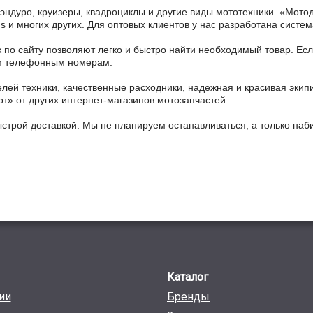
 эндуро, круизеры, квадроциклы и другие виды мототехники. «Мо
ains и многих других. Для оптовых клиентов у нас разработана систем
 по сайту позволяют легко и быстро найти необходимый товар. Есл
ным телефонным номерам.
ей техники, качественные расходники, надежная и красивая экип
рт» от других интернет-магазинов мотозапчастей.
ыстрой доставкой. Мы не планируем останавливаться, а только на
Каталог
ии
Бренды