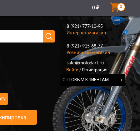
0
0
₽
8 (921) 777-10-95
Интернет-магазин
8 (921) 915-68-77
Розничный магазин
8 (921) 777-10-95
sale@motodart.ru
Войти
Регистрация
/
ОПТОВЫМ КЛИЕНТАМ
огу
кипировка