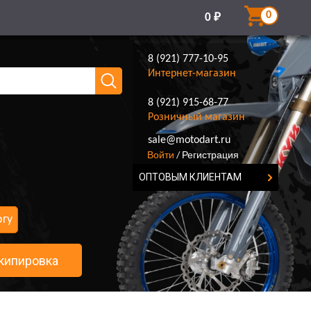
0
0
₽
8 (921) 777-10-95
Интернет-магазин
8 (921) 915-68-77
Розничный магазин
8 (921) 777-10-95
sale@motodart.ru
Войти
Регистрация
/
ОПТОВЫМ КЛИЕНТАМ
огу
кипировка