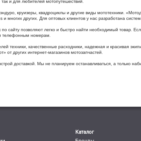
 так и для любителей мотопутешествий.
 эндуро, круизеры, квадроциклы и другие виды мототехники. «Мо
ains и многих других. Для оптовых клиентов у нас разработана систем
 по сайту позволяют легко и быстро найти необходимый товар. Есл
ным телефонным номерам.
ей техники, качественные расходники, надежная и красивая экип
рт» от других интернет-магазинов мотозапчастей.
ыстрой доставкой. Мы не планируем останавливаться, а только на
Каталог
ии
Бренды