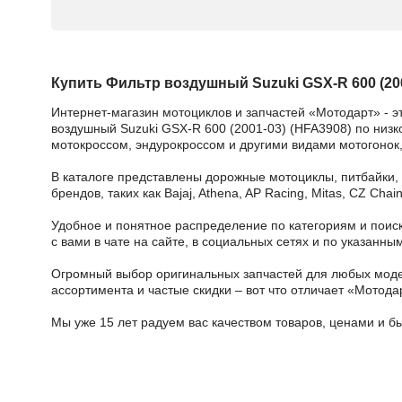
Купить Фильтр воздушный Suzuki GSX-R 600 (200
Интернет-магазин мотоциклов и запчастей «Мотодарт» - э
воздушный Suzuki GSX-R 600 (2001-03) (HFA3908) по низко
мотокроссом, эндурокроссом и другими видами мотогонок,
В каталоге представлены дорожные мотоциклы, питбайки,
брендов, таких как Bajaj, Athena, AP Racing, Mitas, CZ Ch
Удобное и понятное распределение по категориям и поиск
с вами в чате на сайте, в социальных сетях и по указан
Огромный выбор оригинальных запчастей для любых модел
ассортимента и частые скидки – вот что отличает «Мотода
Мы уже 15 лет радуем вас качеством товаров, ценами и б