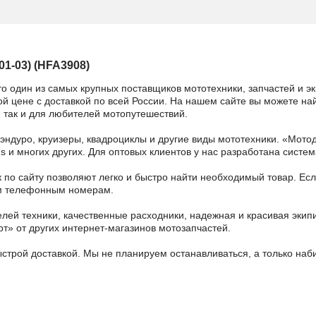
1-03) (HFA3908)
то один из самых крупных поставщиков мототехники, запчастей и э
й цене с доставкой по всей России. На нашем сайте вы можете най
 так и для любителей мотопутешествий.
 эндуро, круизеры, квадроциклы и другие виды мототехники. «Мо
ains и многих других. Для оптовых клиентов у нас разработана систем
 по сайту позволяют легко и быстро найти необходимый товар. Есл
ным телефонным номерам.
ей техники, качественные расходники, надежная и красивая экип
рт» от других интернет-магазинов мотозапчастей.
ыстрой доставкой. Мы не планируем останавливаться, а только на