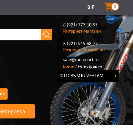
0
0
₽
8 (921) 777-10-95
Интернет-магазин
8 (921) 915-68-77
Розничный магазин
8 (921) 777-10-95
sale@motodart.ru
Войти
Регистрация
/
ОПТОВЫМ КЛИЕНТАМ
огу
кипировка