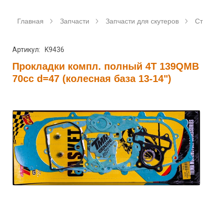
Главная
Запчасти
Запчасти для скутеров
Станда
Артикул: K9436
Прокладки компл. полный 4T 139QMB
70сс d=47 (колесная база 13-14")