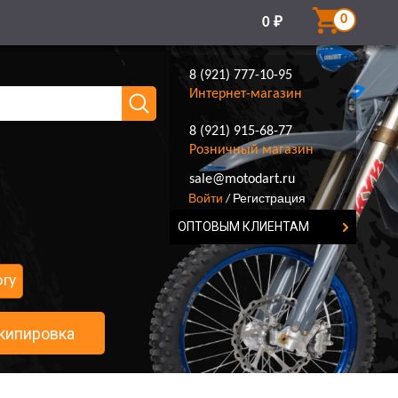
0
0
₽
8 (921) 777-10-95
Интернет-магазин
8 (921) 915-68-77
Розничный магазин
8 (921) 777-10-95
sale@motodart.ru
Войти
Регистрация
/
ОПТОВЫМ КЛИЕНТАМ
огу
кипировка