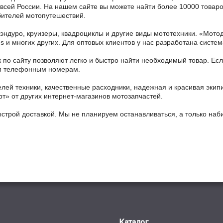
о всей России. На нашем сайте вы можете найти более 10000 товаро
бителей мотопутешествий.
 эндуро, круизеры, квадроциклы и другие виды мототехники. «Мо
ains и многих других. Для оптовых клиентов у нас разработана систем
 по сайту позволяют легко и быстро найти необходимый товар. Есл
ным телефонным номерам.
ей техники, качественные расходники, надежная и красивая экип
рт» от других интернет-магазинов мотозапчастей.
ыстрой доставкой. Мы не планируем останавливаться, а только на
Каталог