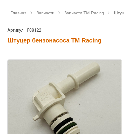
Главная
Запчасти
Запчасти TM Racing
Штуцер б
Артикул: F08122
Штуцер бензонасоса TM Racing