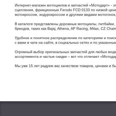
Интернет-магазин мотоциклов и запчастей «Мотодарт» - э
сцепления, фрикционные Ferodo FCD 0133 по низкой цене 
мотокроссом, эндурокроссом и другими видами мотогонок,
В каталоге представлены дорожные мотоциклы, питбайки,
брендов, таких как Bajaj, Athena, AP Racing, Mitas, CZ Ch
Удобное и понятное распределение по категориям и поиск
с вами в чате на сайте, в социальных сетях и по указан
Огромный выбор оригинальных запчастей для любых модел
ассортимента и частые скидки – вот что отличает «Мотода
Мы уже 15 лет радуем вас качеством товаров, ценами и б