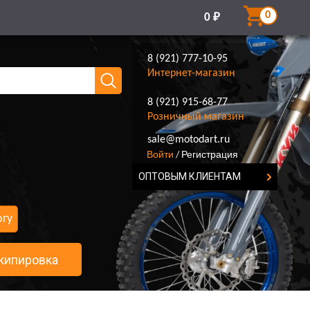
0
0
₽
8 (921) 777-10-95
Интернет-магазин
8 (921) 915-68-77
Розничный магазин
8 (921) 777-10-95
sale@motodart.ru
Войти
Регистрация
/
ОПТОВЫМ КЛИЕНТАМ
огу
кипировка