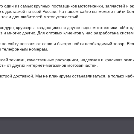
то один из самых крупных поставщиков мототехники, запчастей и э
с доставкой по всей России. На нашем сайте вы можете найти боле
 так и для любителей мотопутешествий.
 эндуро, круизеры, квадроциклы и другие виды мототехники. «Мо
ains и многих других. Для оптовых клиентов у нас разработана систем
 по сайту позволяют легко и быстро найти необходимый товар. Есл
ным телефонным номерам.
ей техники, качественные расходники, надежная и красивая экип
рт» от других интернет-магазинов мотозапчастей.
ыстрой доставкой. Мы не планируем останавливаться, а только на