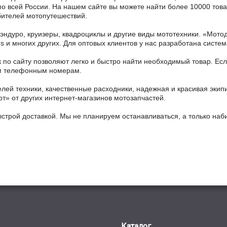
по всей России. На нашем сайте вы можете найти более 10000 товар
бителей мотопутешествий.
 эндуро, круизеры, квадроциклы и другие виды мототехники. «Мо
ains и многих других. Для оптовых клиентов у нас разработана систем
 по сайту позволяют легко и быстро найти необходимый товар. Есл
ным телефонным номерам.
ей техники, качественные расходники, надежная и красивая экип
рт» от других интернет-магазинов мотозапчастей.
ыстрой доставкой. Мы не планируем останавливаться, а только на
Каталог