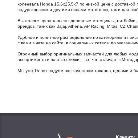
коленвала Honda 15,6x25,5x7 по низкой цене с доставкой 
эндурокроссом и другими видами мотогонок, так и для лю
В каталоге представлены дорожные мотоциклы, питбайки,
брендов, таких как Bajaj, Athena, AP Racing, Mitas, CZ Ch
Удобное и понятное распределение по категориям и поиск
с вами в чате на сайте, в социальных сетях и по указан
Огромный выбор оригинальных запчастей для любых модел
ассортимента и частые скидки – вот что отличает «Мотода
Мы уже 15 лет радуем вас качеством товаров, ценами и б
Клиенту