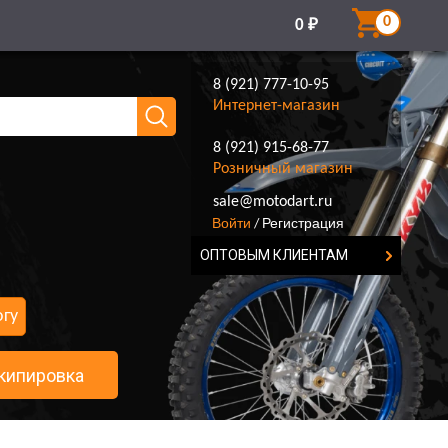
0
0
₽
8 (921) 777-10-95
Интернет-магазин
8 (921) 915-68-77
Розничный магазин
8 (921) 777-10-95
sale@motodart.ru
Войти
Регистрация
/
ОПТОВЫМ КЛИЕНТАМ
огу
кипировка