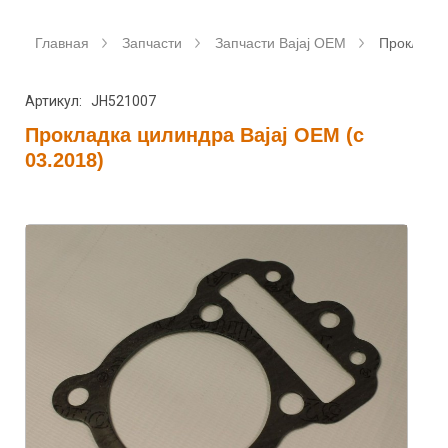
Главная
Запчасти
Запчасти Bajaj OEM
Прокладка
Артикул: JH521007
Прокладка цилиндра Bajaj OEM (с
03.2018)