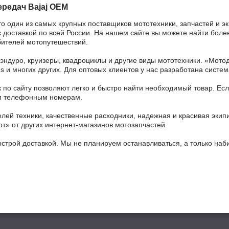
редач Bajaj OEM
то один из самых крупных поставщиков мототехники, запчастей и э
 доставкой по всей России. На нашем сайте вы можете найти более
бителей мотопутешествий.
 эндуро, круизеры, квадроциклы и другие виды мототехники. «Мо
ains и многих других. Для оптовых клиентов у нас разработана систем
 по сайту позволяют легко и быстро найти необходимый товар. Есл
ным телефонным номерам.
ей техники, качественные расходники, надежная и красивая экип
рт» от других интернет-магазинов мотозапчастей.
ыстрой доставкой. Мы не планируем останавливаться, а только на