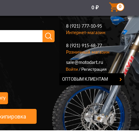
0
0
₽
8 (921) 777-10-95
Интернет-магазин
8 (921) 915-68-77
Розничный магазин
8 (921) 777-10-95
sale@motodart.ru
Войти
Регистрация
/
ОПТОВЫМ КЛИЕНТАМ
огу
кипировка