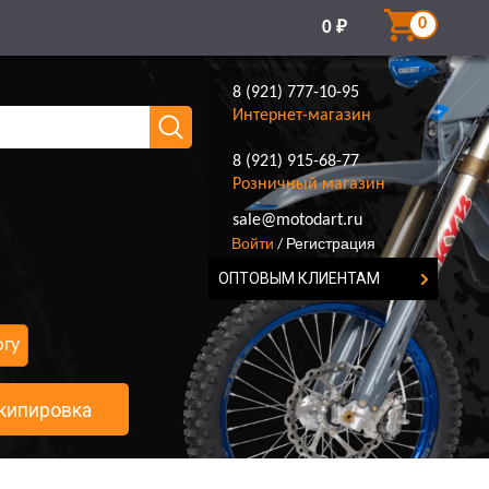
0
0
₽
8 (921) 777-10-95
Интернет-магазин
8 (921) 915-68-77
Розничный магазин
8 (921) 777-10-95
sale@motodart.ru
Войти
Регистрация
/
ОПТОВЫМ КЛИЕНТАМ
огу
кипировка