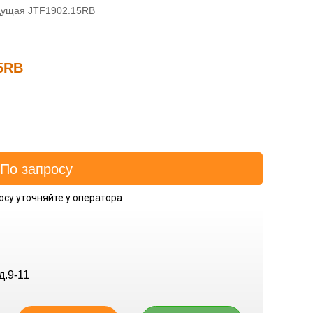
дущая JTF1902.15RB
5RB
осу уточняйте у оператора
д.9-11