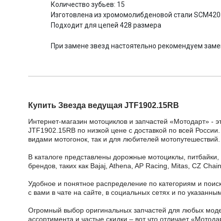
Количество зубьев: 15
Изготовлена из хромомолибденовой стали SCM420
Подходит для цепей 428 размера
При замене звeзд настоятельно рекомендуем замен
Купить Звезда ведущая JTF1902.15RB
Интернет-магазин мотоциклов и запчастей «Мотодарт» - э
JTF1902.15RB по низкой цене с доставкой по всей России.
видами мотогонок, так и для любителей мотопутешествий.
В каталоге представлены дорожные мотоциклы, питбайки,
брендов, таких как Bajaj, Athena, AP Racing, Mitas, CZ Ch
Удобное и понятное распределение по категориям и поиск
с вами в чате на сайте, в социальных сетях и по указан
Огромный выбор оригинальных запчастей для любых модел
ассортимента и частые скидки – вот что отличает «Мотода