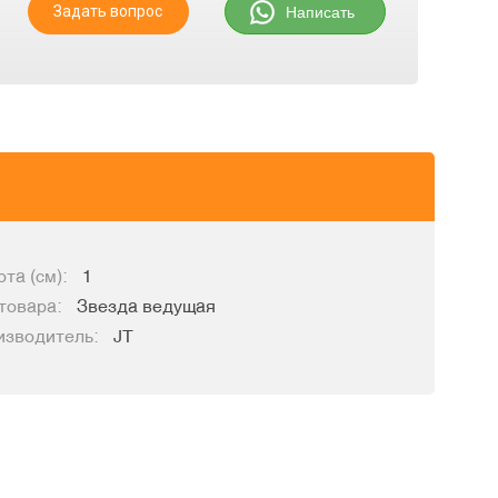
Задать вопрос
Написать
та (см):
1
товара:
Звезда ведущая
изводитель:
JT