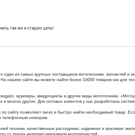
ить так же и старую цепь!
то один из самых крупных поставщиков мототехники, запчастей и э
 На нашем сайте вы можете найти более 10000 товаров как для тех
 эндуро, круизеры, квадроциклы и другие виды мототехники. «Мо
ains и многих других. Для оптовых клиентов у нас разработана систем
 по сайту позволяют легко и быстро найти необходимый товар. Есл
ным телефонным номерам.
ей техники, качественные расходники, надежная и красивая экип
рт» от других интернет-магазинов мотозапчастей.