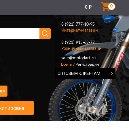
0
0
₽
8 (921) 777-10-95
Интернет-магазин
8 (921) 915-68-77
Розничный магазин
8 (921) 777-10-95
sale@motodart.ru
Войти
Регистрация
/
ОПТОВЫМ КЛИЕНТАМ
огу
кипировка