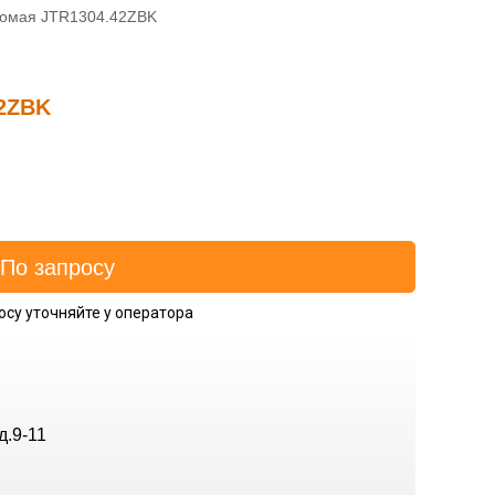
домая JTR1304.42ZBK
42ZBK
осу уточняйте у оператора
д.9-11