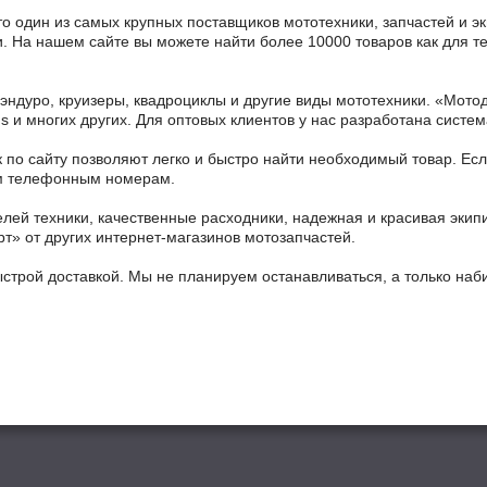
то один из самых крупных поставщиков мототехники, запчастей и э
и. На нашем сайте вы можете найти более 10000 товаров как для т
 эндуро, круизеры, квадроциклы и другие виды мототехники. «Мо
ains и многих других. Для оптовых клиентов у нас разработана систем
 по сайту позволяют легко и быстро найти необходимый товар. Есл
ным телефонным номерам.
ей техники, качественные расходники, надежная и красивая экип
рт» от других интернет-магазинов мотозапчастей.
ыстрой доставкой. Мы не планируем останавливаться, а только на