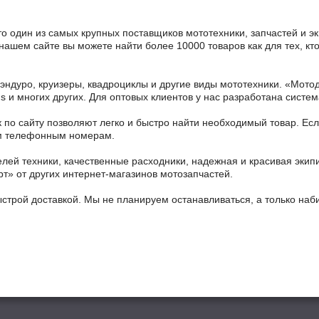
то один из самых крупных поставщиков мототехники, запчастей и э
 нашем сайте вы можете найти более 10000 товаров как для тех, к
 эндуро, круизеры, квадроциклы и другие виды мототехники. «Мо
ains и многих других. Для оптовых клиентов у нас разработана систем
 по сайту позволяют легко и быстро найти необходимый товар. Есл
ным телефонным номерам.
ей техники, качественные расходники, надежная и красивая экип
рт» от других интернет-магазинов мотозапчастей.
ыстрой доставкой. Мы не планируем останавливаться, а только на