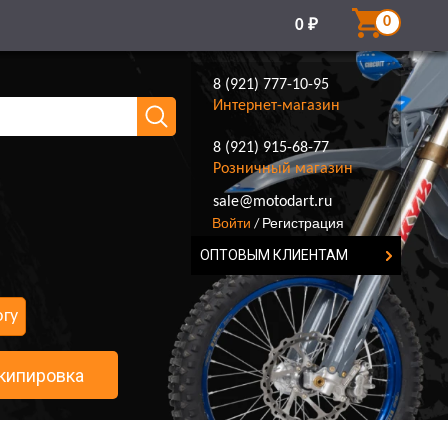
0
0
₽
8 (921) 777-10-95
Интернет-магазин
8 (921) 915-68-77
Розничный магазин
8 (921) 777-10-95
sale@motodart.ru
Войти
Регистрация
/
ОПТОВЫМ КЛИЕНТАМ
огу
кипировка