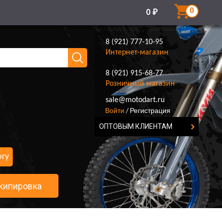
0
0
₽
8 (921) 777-10-95
Интернет-магазин
8 (921) 915-68-77
Розничный магазин
8 (921) 777-10-95
sale@motodart.ru
Войти
Регистрация
/
ОПТОВЫМ КЛИЕНТАМ
огу
кипировка