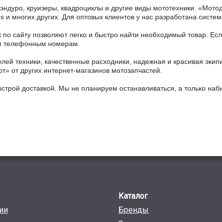
 эндуро, круизеры, квадроциклы и другие виды мототехники. «Мо
ains и многих других. Для оптовых клиентов у нас разработана систем
 по сайту позволяют легко и быстро найти необходимый товар. Есл
ным телефонным номерам.
ей техники, качественные расходники, надежная и красивая экип
рт» от других интернет-магазинов мотозапчастей.
ыстрой доставкой. Мы не планируем останавливаться, а только на
Каталог
ии
Бренды