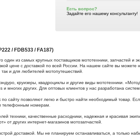
Есть вопрос?
Задайте его нашему консультанту!
22 / FDB533 / FA187)
то один из самых крупных поставщиков мототехники, запчастей и э
ой цене с доставкой по всей России. На нашем сайте вы можете на
 так и для любителей мотопутешествий.
 эндуро, круизеры, квадроциклы и другие виды мототехники. «Мо
ains и многих других. Для оптовых клиентов у нас разработана систем
 по сайту позволяют легко и быстро найти необходимый товар. Есл
ным телефонным номерам.
ей техники, качественные расходники, надежная и красивая экип
рт» от других интернет-магазинов мотозапчастей.
ыстрой доставкой. Мы не планируем останавливаться, а только на