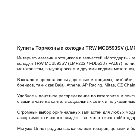
Купить Тормозные колодки TRW MCB593SV (LMP2
Интернет-магазин мотоциклов и запчастей «Мотодарт» - э
колодки TRW MCB593SV (LMP222 / FDB533 / FA187) по низк
мотокроссом, эндурокроссом и другими видами мотогонок,
В каталоге представлены дорожные мотоциклы, питбайки,
брендов, таких как Bajaj, Athena, AP Racing, Mitas, CZ Ch
Удобное и понятное распределение по категориям и поиск
с вами в чате на сайте, в социальных сетях и по указан
Огромный выбор оригинальных запчастей для любых модел
ассортимента и частые скидки – вот что отличает «Мотода
Мы уже 15 лет радуем вас качеством товаров, ценами и б