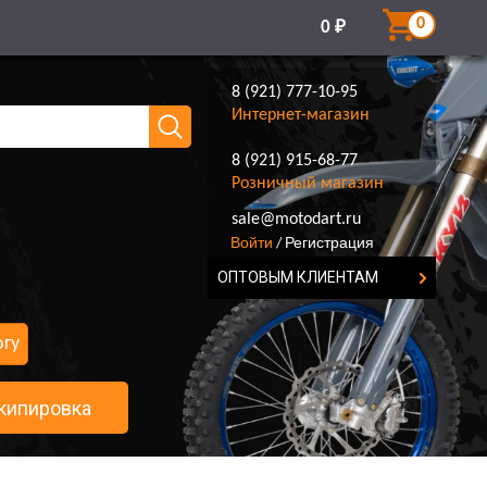
0
0
₽
8 (921) 777-10-95
Интернет-магазин
8 (921) 915-68-77
Розничный магазин
8 (921) 777-10-95
sale@motodart.ru
Войти
Регистрация
/
ОПТОВЫМ КЛИЕНТАМ
огу
кипировка