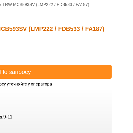
и TRW MCB593SV (LMP222 / FDB533 / FA187)
B593SV (LMP222 / FDB533 / FA187)
осу уточняйте у оператора
д.9-11