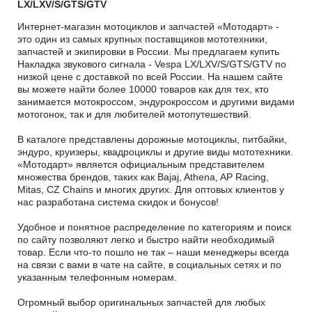
LX/LXV/S/GTS/GTV
Интернет-магазин мотоциклов и запчастей «Мотодарт» -
это один из самых крупных поставщиков мототехники,
запчастей и экипировки в России. Мы предлагаем купить
Накладка звукового сигнала - Vespa LX/LXV/S/GTS/GTV по
низкой цене с доставкой по всей России. На нашем сайте
вы можете найти более 10000 товаров как для тех, кто
занимается мотокроссом, эндурокроссом и другими видами
мотогонок, так и для любителей мотопутешествий.
В каталоге представлены дорожные мотоциклы, питбайки,
эндуро, круизеры, квадроциклы и другие виды мототехники.
«Мотодарт» является официальным представителем
множества брендов, таких как Bajaj, Athena, AP Racing,
Mitas, CZ Chains и многих других. Для оптовых клиентов у
нас разработана система скидок и бонусов!
Удобное и понятное распределение по категориям и поиск
по сайту позволяют легко и быстро найти необходимый
товар. Если что-то пошло не так – наши менеджеры всегда
на связи с вами в чате на сайте, в социальных сетях и по
указанным телефонным номерам.
Огромный выбор оригинальных запчастей для любых