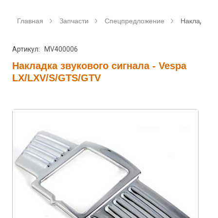
Главная
Запчасти
Спецпредложение
Накладка з
Артикул: MV400006
Накладка звукового сигнала - Vespa
LX/LXV/S/GTS/GTV