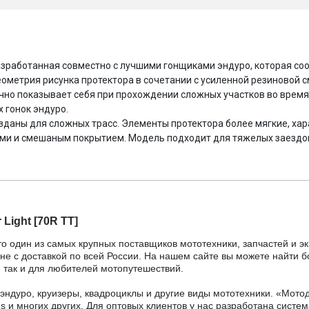
разработанная совместно с лучшими гонщиками эндуро, которая с
ометрия рисунка протектора в сочетании с усиленной резиновой 
ично показывает себя при прохождении сложных участков во время
 гонок эндуро.
созданы для сложных трасс. Элементы протектора более мягкие, х
ями и смешаным покрытием. Модель подходит для тяжелых заездов
 Light [70R TT]
то один из самых крупных поставщиков мототехники, запчастей и э
цене с доставкой по всей России. На нашем сайте вы можете найти б
 так и для любителей мотопутешествий.
 эндуро, круизеры, квадроциклы и другие виды мототехники. «Мо
ains и многих других. Для оптовых клиентов у нас разработана систем