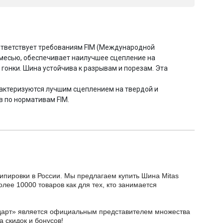
оответствует требованиям FIM (Международной
смесью, обеспечивает наилучшее сцепление на
 гонки. Шина устойчива к разрывам и порезам. Эта
арактеризуются лучшим сцеплением на твердой и
 по нормативам FIM.
кипировки в России. Мы предлагаем купить Шина Mitas
олее 10000 товаров как для тех, кто занимается
тодарт» является официальным представителем множества
а скидок и бонусов!