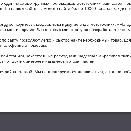
то один из самых крупных поставщиков мототехники, запчастей и э
ии. На нашем сайте вы можете найти более 10000 товаров как для 
 эндуро, круизеры, квадроциклы и другие виды мототехники. «Мо
ains и многих других. Для оптовых клиентов у нас разработана систем
 по сайту позволяют легко и быстро найти необходимый товар. Есл
ным телефонным номерам.
ей техники, качественные расходники, надежная и красивая экип
рт» от других интернет-магазинов мотозапчастей.
ыстрой доставкой. Мы не планируем останавливаться, а только на