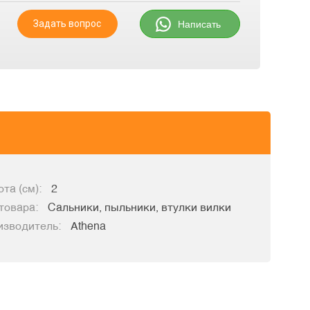
Задать вопрос
Написать
та (см):
2
товара:
Сальники, пыльники, втулки вилки
изводитель:
Athena