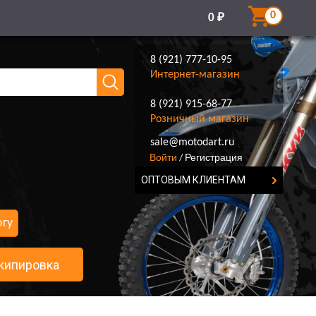
0
0
₽
8 (921) 777-10-95
Интернет-магазин
8 (921) 915-68-77
Розничный магазин
8 (921) 777-10-95
sale@motodart.ru
Войти
Регистрация
/
ОПТОВЫМ КЛИЕНТАМ
огу
кипировка