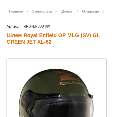
Главная
Экипировка
Шлемы
Открытые
Royal
Артикул: RRGHEP000409
Шлем Royal Enfield OP MLG (SV) GL
GREEN JET XL-62