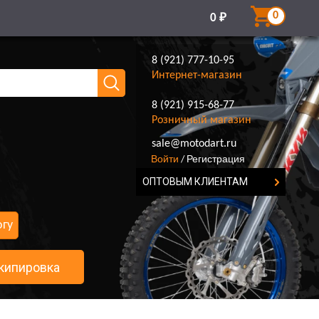
0
0
₽
8 (921) 777-10-95
Интернет-магазин
8 (921) 915-68-77
Розничный магазин
8 (921) 777-10-95
sale@motodart.ru
Войти
Регистрация
/
ОПТОВЫМ КЛИЕНТАМ
огу
кипировка