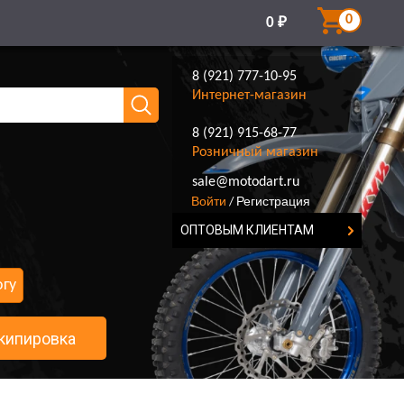
0
0
₽
8 (921) 777-10-95
Интернет-магазин
8 (921) 915-68-77
Розничный магазин
8 (921) 777-10-95
sale@motodart.ru
Войти
Регистрация
/
ОПТОВЫМ КЛИЕНТАМ
огу
кипировка