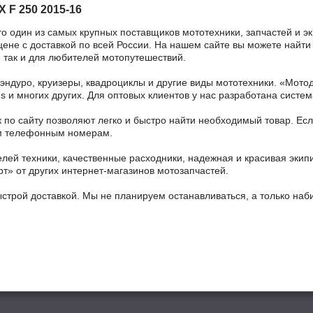
 F 250 2015-16
то один из самых крупных поставщиков мототехники, запчастей и э
ене с доставкой по всей России. На нашем сайте вы можете найти 
 так и для любителей мотопутешествий.
 эндуро, круизеры, квадроциклы и другие виды мототехники. «Мо
ains и многих других. Для оптовых клиентов у нас разработана систем
 по сайту позволяют легко и быстро найти необходимый товар. Есл
ным телефонным номерам.
ей техники, качественные расходники, надежная и красивая экип
рт» от других интернет-магазинов мотозапчастей.
ыстрой доставкой. Мы не планируем останавливаться, а только на