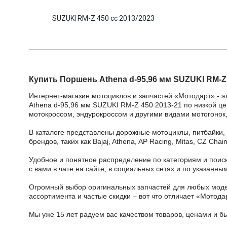
SUZUKI RM-Z 450 cc 2013/2023
Купить Поршень Athena d-95,96 мм SUZUKI RM-Z 
Интернет-магазин мотоциклов и запчастей «Мотодарт» - э
Athena d-95,96 мм SUZUKI RM-Z 450 2013-21 по низкой цен
мотокроссом, эндурокроссом и другими видами мотогонок,
В каталоге представлены дорожные мотоциклы, питбайки,
брендов, таких как Bajaj, Athena, AP Racing, Mitas, CZ Ch
Удобное и понятное распределение по категориям и поиск
с вами в чате на сайте, в социальных сетях и по указан
Огромный выбор оригинальных запчастей для любых модел
ассортимента и частые скидки – вот что отличает «Мотода
Мы уже 15 лет радуем вас качеством товаров, ценами и б