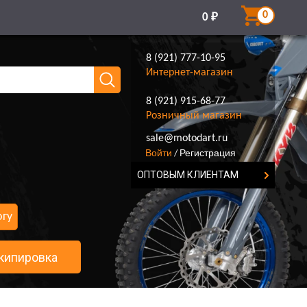
0
0
₽
8 (921) 777-10-95
Интернет-магазин
8 (921) 915-68-77
Розничный магазин
8 (921) 777-10-95
sale@motodart.ru
Войти
Регистрация
/
ОПТОВЫМ КЛИЕНТАМ
огу
кипировка