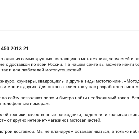
450 2013-21
то один из самых крупных поставщиков мототехники, запчастей и э
е с доставкой по всей России. На нашем сайте вы можете найти бо
 так и для любителей мотопутешествий.
 эндуро, круизеры, квадроциклы и другие виды мототехники. «Мо
ains и многих других. Для оптовых клиентов у нас разработана систем
 по сайту позволяют легко и быстро найти необходимый товар. Есл
ным телефонным номерам.
ей техники, качественные расходники, надежная и красивая экип
рт» от других интернет-магазинов мотозапчастей.
ыстрой доставкой. Мы не планируем останавливаться, а только на