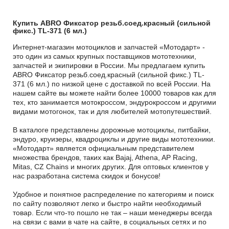
Купить ABRO Фиксатор резьб.соед.красный (сильной
фикс.) TL-371 (6 мл.)
Интернет-магазин мотоциклов и запчастей «Мотодарт» -
это один из самых крупных поставщиков мототехники,
запчастей и экипировки в России. Мы предлагаем купить
ABRO Фиксатор резьб.соед.красный (сильной фикс.) TL-
371 (6 мл.) по низкой цене с доставкой по всей России. На
нашем сайте вы можете найти более 10000 товаров как для
тех, кто занимается мотокроссом, эндурокроссом и другими
видами мотогонок, так и для любителей мотопутешествий.
В каталоге представлены дорожные мотоциклы, питбайки,
эндуро, круизеры, квадроциклы и другие виды мототехники.
«Мотодарт» является официальным представителем
множества брендов, таких как Bajaj, Athena, AP Racing,
Mitas, CZ Chains и многих других. Для оптовых клиентов у
нас разработана система скидок и бонусов!
Удобное и понятное распределение по категориям и поиск
по сайту позволяют легко и быстро найти необходимый
товар. Если что-то пошло не так – наши менеджеры всегда
на связи с вами в чате на сайте, в социальных сетях и по