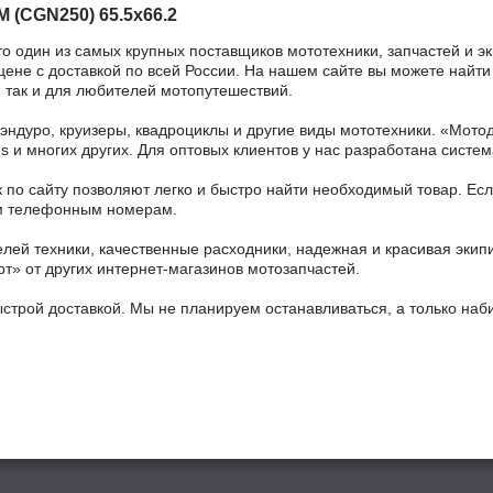
M (CGN250) 65.5x66.2
то один из самых крупных поставщиков мототехники, запчастей и э
 цене с доставкой по всей России. На нашем сайте вы можете найти 
 так и для любителей мотопутешествий.
 эндуро, круизеры, квадроциклы и другие виды мототехники. «Мо
ains и многих других. Для оптовых клиентов у нас разработана систем
 по сайту позволяют легко и быстро найти необходимый товар. Есл
ным телефонным номерам.
ей техники, качественные расходники, надежная и красивая экип
рт» от других интернет-магазинов мотозапчастей.
ыстрой доставкой. Мы не планируем останавливаться, а только на