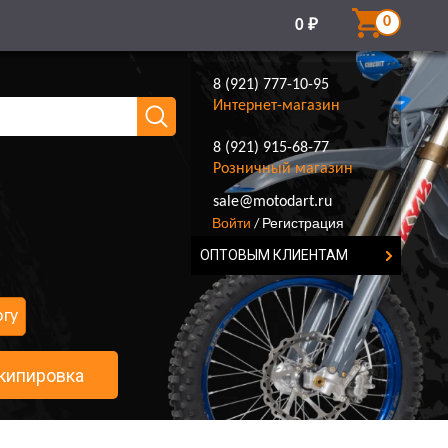
0
0
₽
8 (921) 777-10-95
Интернет-магазин
8 (921) 915-68-77
Розничный магазин
8 (921) 777-10-95
sale@motodart.ru
Войти
Регистрация
/
ОПТОВЫМ КЛИЕНТАМ
огу
кипировка