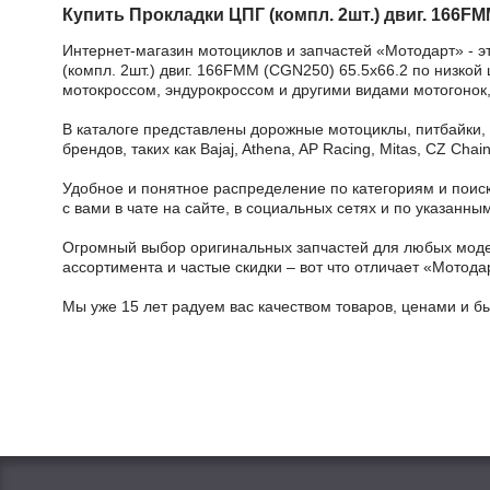
Купить Прокладки ЦПГ (компл. 2шт.) двиг. 166FM
Интернет-магазин мотоциклов и запчастей «Мотодарт» - э
(компл. 2шт.) двиг. 166FMM (CGN250) 65.5x66.2 по низкой
мотокроссом, эндурокроссом и другими видами мотогонок,
В каталоге представлены дорожные мотоциклы, питбайки,
брендов, таких как Bajaj, Athena, AP Racing, Mitas, CZ Ch
Удобное и понятное распределение по категориям и поиск
с вами в чате на сайте, в социальных сетях и по указан
Огромный выбор оригинальных запчастей для любых модел
ассортимента и частые скидки – вот что отличает «Мотода
Мы уже 15 лет радуем вас качеством товаров, ценами и б