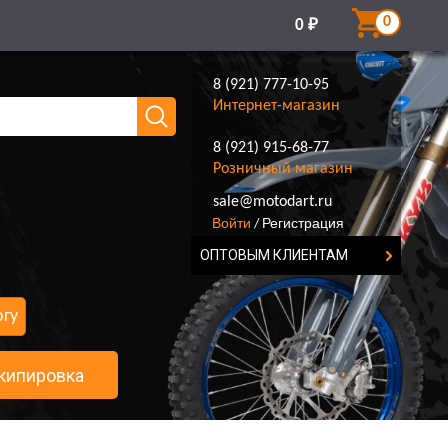
0
0
₽
8 (921) 777-10-95
Интернет-магазин
8 (921) 915-68-77
Розничный магазин
8 (921) 777-10-95
sale@motodart.ru
Войти
Регистрация
/
ОПТОВЫМ КЛИЕНТАМ
огу
кипировка