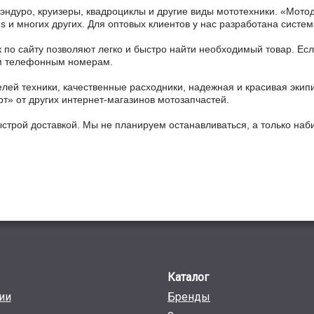
 эндуро, круизеры, квадроциклы и другие виды мототехники. «Мо
ains и многих других. Для оптовых клиентов у нас разработана систем
 по сайту позволяют легко и быстро найти необходимый товар. Есл
ным телефонным номерам.
ей техники, качественные расходники, надежная и красивая экип
рт» от других интернет-магазинов мотозапчастей.
ыстрой доставкой. Мы не планируем останавливаться, а только на
Каталог
ии
Бренды