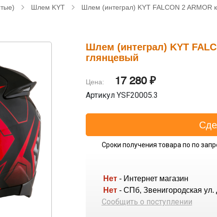
ытые)
Шлем KYT
Шлем (интеграл) KYT FALCON 2 ARMOR к
Шлем (интеграл) KYT FAL
глянцевый
17 280 ₽
Цена:
Артикул YSF20005.3
Сроки получения товара по по запр
Нет
- Интернет магазин
Нет
- СПб, Звенигородская ул. 
Сообщить о поступлении