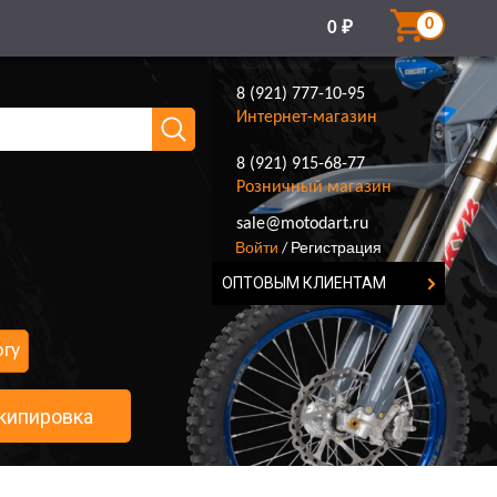
0
0
₽
8 (921) 777-10-95
Интернет-магазин
8 (921) 915-68-77
Розничный магазин
8 (921) 777-10-95
sale@motodart.ru
Войти
Регистрация
/
ОПТОВЫМ КЛИЕНТАМ
огу
кипировка