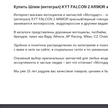
Купить Шлем (интеграл) KYT FALCON 2 ARMOR 
Интернет-магазин мотоциклов и запчастей «Мотодарт» - э
(интеграл) KYT FALCON 2 ARMOR красный/черный глянцевый
занимается мотокроссом, эндурокроссом и другими видами
В каталоге представлены дорожные мотоциклы, питбайки,
брендов, таких как Bajaj, Athena, AP Racing, Mitas, CZ Ch
Удобное и понятное распределение по категориям и поиск
с вами в чате на сайте, в социальных сетях и по указан
Огромный выбор оригинальных запчастей для любых модел
ассортимента и частые скидки – вот что отличает «Мотода
Мы уже 15 лет радуем вас качеством товаров, ценами и б