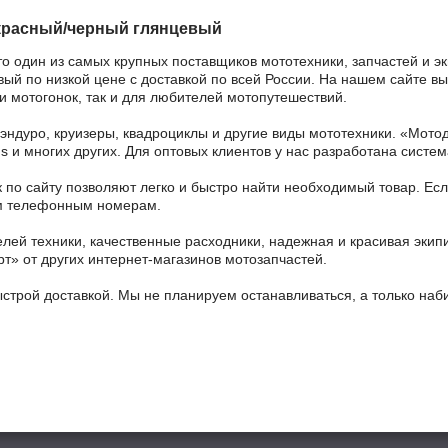
красный/черный глянцевый
то один из самых крупных поставщиков мототехники, запчастей и 
 по низкой цене с доставкой по всей России. На нашем сайте вы м
 мотогонок, так и для любителей мотопутешествий.
 эндуро, круизеры, квадроциклы и другие виды мототехники. «Мо
ains и многих других. Для оптовых клиентов у нас разработана систем
 по сайту позволяют легко и быстро найти необходимый товар. Есл
ным телефонным номерам.
ей техники, качественные расходники, надежная и красивая экип
рт» от других интернет-магазинов мотозапчастей.
ыстрой доставкой. Мы не планируем останавливаться, а только на