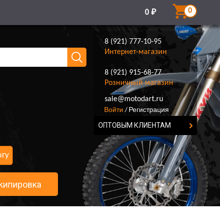
0
0
₽
8 (921) 777-10-95
Интернет-магазин
8 (921) 915-68-77
Розничный магазин
8 (921) 777-10-95
sale@motodart.ru
Войти
Регистрация
/
ОПТОВЫМ КЛИЕНТАМ
огу
кипировка