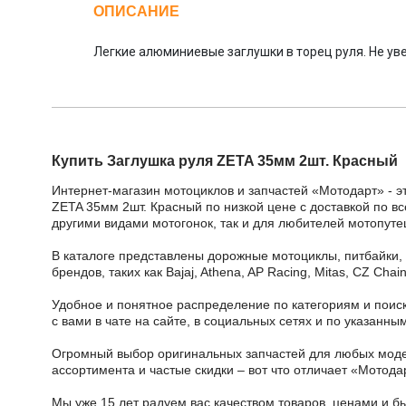
ОПИСАНИЕ
Легкие алюминиевые заглушки в торец руля. Не ув
Купить Заглушка руля ZETA 35мм 2шт. Красный
Интернет-магазин мотоциклов и запчастей «Мотодарт» - э
ZETA 35мм 2шт. Красный по низкой цене с доставкой по вс
другими видами мотогонок, так и для любителей мотопуте
В каталоге представлены дорожные мотоциклы, питбайки,
брендов, таких как Bajaj, Athena, AP Racing, Mitas, CZ Ch
Удобное и понятное распределение по категориям и поиск
с вами в чате на сайте, в социальных сетях и по указан
Огромный выбор оригинальных запчастей для любых модел
ассортимента и частые скидки – вот что отличает «Мотода
Мы уже 15 лет радуем вас качеством товаров, ценами и б