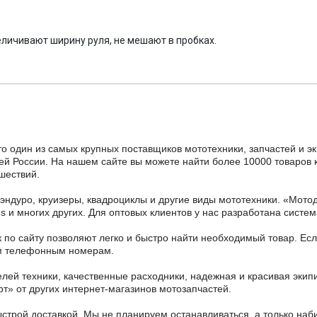
еличивают ширину руля, не мешают в пробках.
то один из самых крупных поставщиков мототехники, запчастей и э
ей России. На нашем сайте вы можете найти более 10000 товаров к
шествий.
 эндуро, круизеры, квадроциклы и другие виды мототехники. «Мо
ains и многих других. Для оптовых клиентов у нас разработана систем
 по сайту позволяют легко и быстро найти необходимый товар. Есл
ным телефонным номерам.
ей техники, качественные расходники, надежная и красивая экип
рт» от других интернет-магазинов мотозапчастей.
ыстрой доставкой. Мы не планируем останавливаться, а только на