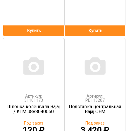
Артикул:
Артикул:
31101173
PD113207
Шпонка коленвала Bajaj
Подставка центральная
/ KTM J888040050
Bajaj OEM
Под заказ
Под заказ
120
₽
3 420
₽