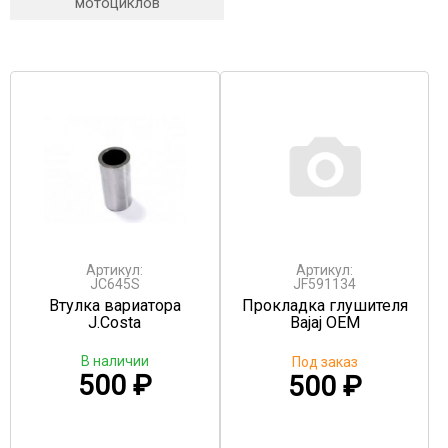
мотоциклов
Артикул:
Артикул:
JC645S
JF591134
Втулка вариатора
Прокладка глушителя
J.Costa
Bajaj OEM
В наличии
Под заказ
500
₽
500
₽