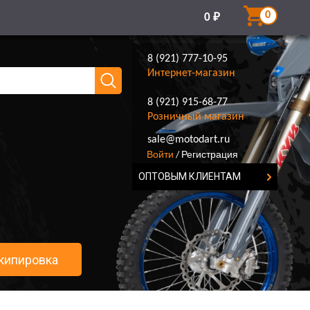
0
0
₽
8 (921) 777-10-95
Интернет-магазин
8 (921) 915-68-77
Розничный магазин
8 (921) 777-10-95
sale@motodart.ru
Войти
Регистрация
/
ОПТОВЫМ КЛИЕНТАМ
кипировка