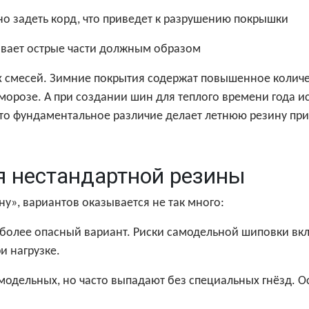
но задеть корд, что приведет к разрушению покрышки
ивает острые части должным образом
х смесей. Зимние покрытия содержат повышенное количе
морозе. А при создании шин для теплого времени года и
то фундаментальное различие делает летнюю резину пр
я нестандартной резины
у», вариантов оказывается не так много:
более опасный вариант. Риски самодельной шиповки вк
и нагрузке.
одельных, но часто выпадают без специальных гнёзд. О