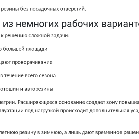
резины без посадочных отверстий.
н из немногих рабочих вариан
 к решению сложной задачи:
по большей площади
ащают проворачивание
в течение всего сезона
мотошин и авторезины
метрии. Расширяющееся основание создает зону повышен
уатации под нагрузкой происходит дополнительная усад
летнюю резину в зимнюю, а лишь дают временное решени