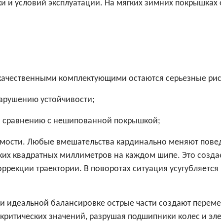
и и условий эксплуатации. На мягких зимних покрышках 
качественными комплектующими остаются серьезные рис
нарушению устойчивости;
по сравнению с нешипованной покрышкой;
мости. Любые вмешательства кардинально меняют повед
ьких квадратных миллиметров на каждом шипе. Это созда
ррекции траектории. В поворотах ситуация усугубляется
 идеальной балансировке острые части создают перемен
ь критических значений, разрушая подшипники колес и э