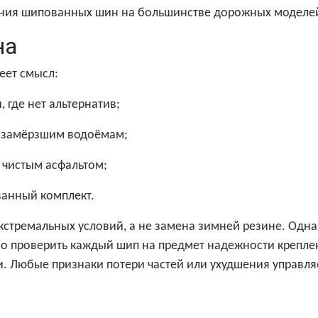
ания шипованных шин на большинстве дорожных моделе
на
еет смысл:
 где нет альтернатив;
о замёрзшим водоёмам;
с чистым асфальтом;
ванный комплект.
кстремальных условий, а не замена зимней резине. Одн
о проверить каждый шип на предмет надежности креплен
. Любые признаки потери частей или ухудшения управл