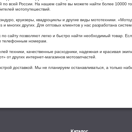
ой по всей России. На нашем сайте вы можете найти более 10000 то
бителей мотопутешествий.
 эндуро, круизеры, квадроциклы и другие виды мототехники. «Мо
ains и многих других. Для оптовых клиентов у нас разработана систем
 по сайту позволяют легко и быстро найти необходимый товар. Есл
ным телефонным номерам.
ей техники, качественные расходники, надежная и красивая экип
рт» от других интернет-магазинов мотозапчастей.
ыстрой доставкой. Мы не планируем останавливаться, а только на
Каталог