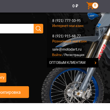
0
0
₽
8 (921) 777-10-95
Интернет-магазин
8 (921) 915-68-77
Розничный магазин
8 (921) 777-10-95
sale@motodart.ru
Войти
Регистрация
/
ОПТОВЫМ КЛИЕНТАМ
огу
кипировка