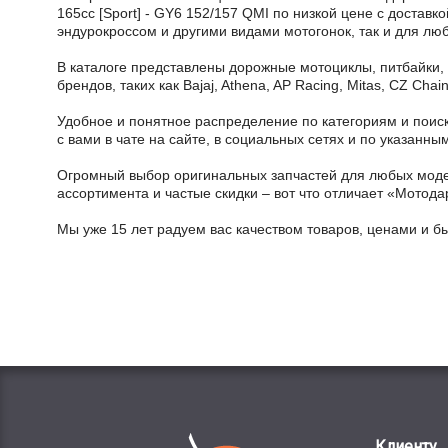
165cc [Sport] - GY6 152/157 QMI по низкой цене с доставк
эндурокроссом и другими видами мотогонок, так и для лю
В каталоге представлены дорожные мотоциклы, питбайки,
брендов, таких как Bajaj, Athena, AP Racing, Mitas, CZ Ch
Удобное и понятное распределение по категориям и поиск
с вами в чате на сайте, в социальных сетях и по указан
Огромный выбор оригинальных запчастей для любых модел
ассортимента и частые скидки – вот что отличает «Мотода
Мы уже 15 лет радуем вас качеством товаров, ценами и б
Клиенту