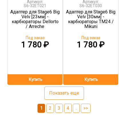
Артикул:
Артикул:
S6-32ET021
S6-32ET030
Адаптер для Stage6 Big
Адаптер для Stage6 Big
Velv [23мм] -
Velv [30мм] -
карбюраторы Dellorto
карбюраторы TM24 /
/ Arreche
Mikuni
Под заказ
Под заказ
1 780
₽
1 780
₽
Показать еще
1
2
3
4
..
>>