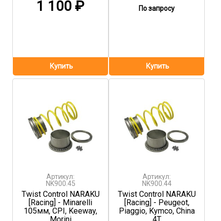
1 100
₽
По запросу
Артикул:
Артикул:
NK900.45
NK900.44
Twist Control NARAKU
Twist Control NARAKU
[Racing] - Minarelli
[Racing] - Peugeot,
105мм, CPI, Keeway,
Piaggio, Kymco, China
Morini
4T