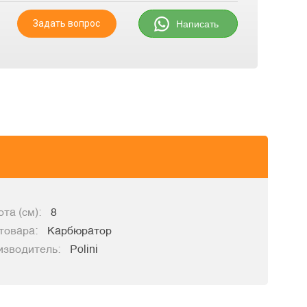
Задать вопрос
Написать
та (см):
8
товара:
Карбюратор
изводитель:
Polini