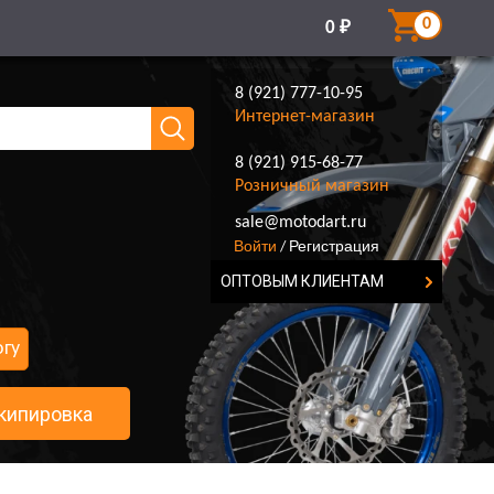
0
0
₽
8 (921) 777-10-95
Интернет-магазин
8 (921) 915-68-77
Розничный магазин
8 (921) 777-10-95
sale@motodart.ru
Войти
Регистрация
/
ОПТОВЫМ КЛИЕНТАМ
огу
кипировка