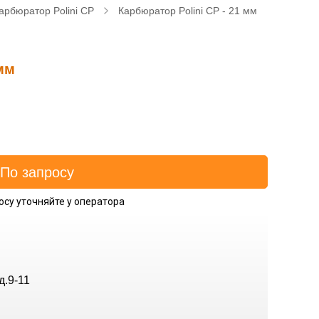
арбюратор Polini CP
Карбюратор Polini CP - 21 мм
мм
осу уточняйте у оператора
д.9-11