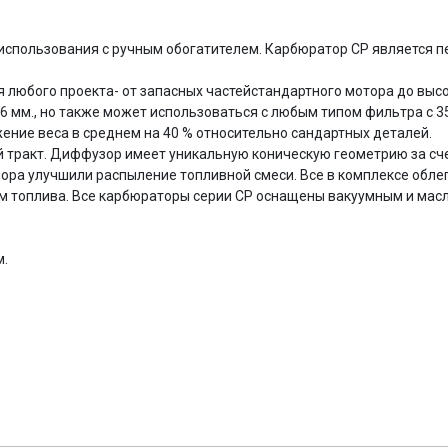
я использования с ручным обогатителем. Карбюратор CP является
я любого проекта- от запасных частейстандартного мотора до выс
 46 мм., но также может использоваться с любым типом фильтра с
ние веса в среднем на 40 % относительно сандартных деталей.
 тракт. Диффузор имеет уникальную коническую геометрию за сче
ора улучшили распыление топливной смеси. Все в комплексе обле
ом топлива. Все карбюраторы серии CP оснащены вакуумным и ма
м.