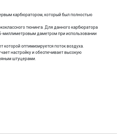
 первым карбюратором, который был полностью
ококлассного тюнинга. Для данного карбюратора
 35-миллиметровым даметром при использовании
т которой оптимизируется поток воздуха.
гчает настройку и обеспечивает высокую
сляным штуцерами.