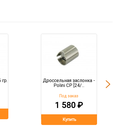
 гр.
Дроссельная заслонка -
Polini CP [24/...
Под заказ
1 580
₽