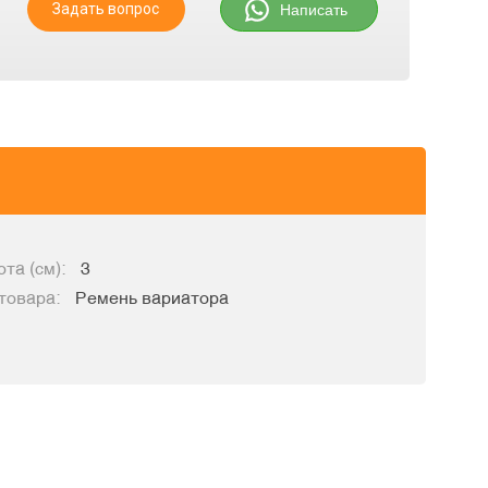
Задать вопрос
Написать
та (см):
3
товара:
Ремень вариатора