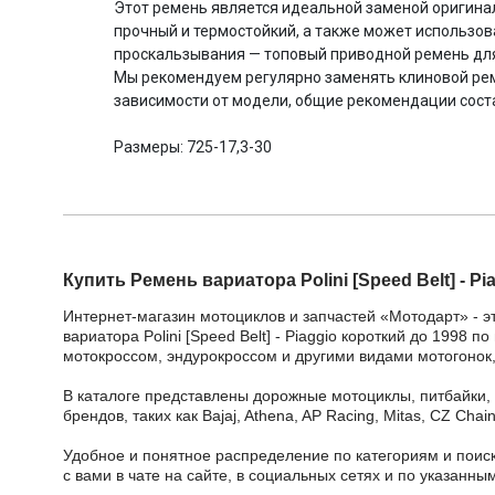
Этот ремень является идеальной заменой оригина
прочный и термостойкий, а также может использов
проскальзывания — топовый приводной ремень дл
Мы рекомендуем регулярно заменять клиновой рем
зависимости от модели, общие рекомендации составл
Размеры: 725-17,3-30
Купить Ремень вариатора Polini [Speed Belt] - Pi
Интернет-магазин мотоциклов и запчастей «Мотодарт» - э
вариатора Polini [Speed Belt] - Piaggio короткий до 1998 
мотокроссом, эндурокроссом и другими видами мотогонок,
В каталоге представлены дорожные мотоциклы, питбайки,
брендов, таких как Bajaj, Athena, AP Racing, Mitas, CZ Ch
Удобное и понятное распределение по категориям и поиск
с вами в чате на сайте, в социальных сетях и по указан