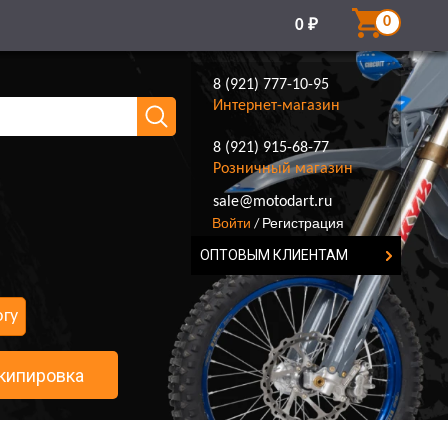
0
0
₽
8 (921) 777-10-95
Интернет-магазин
8 (921) 915-68-77
Розничный магазин
8 (921) 777-10-95
sale@motodart.ru
Войти
Регистрация
/
ОПТОВЫМ КЛИЕНТАМ
огу
кипировка