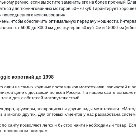
льному ремню, если вы хотите заменить его на более прочный. Б
аться для тюнингованных моторов 50–70 куб. Гарантирует хорошее
я повседневного использования.
ень, чтобы обеспечить оптимальную передачу мощности. Интерва
яют от 6000 до 8000 км для скутеров 50 куб. См и 15000 км (и бо
aggio короткий до 1998
то один из самых крупных поставщиков мототехники, запчастей и э
по низкой цене с доставкой по всей России. На нашем сайте вы може
 так и для любителей мотопутешествий.
 эндуро, круизеры, квадроциклы и другие виды мототехники. «Мо
ains и многих других. Для оптовых клиентов у нас разработана систем
 по сайту позволяют легко и быстро найти необходимый товар. Есл
ным телефонным номерам.