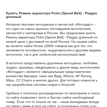
Купить Ремень вариатора Polini [Speed Belt] - Piaggio
длинный
Интернет-магазин мотоциклов и запчастей «Мотодарт» -
это один из самых крупных поставщиков мототехники,
запчастей и экипировки в России. Мы предлагаем купить
Ремень вариатора Polini [Speed Belt] - Piaggio длинный по
низкой цене с доставкой по всей России. На нашем сайте
вы можете найти более 10000 товаров как для тех, кто
занимается мотокроссом, эндурокроссом и другими видами
мотогонок, так и для любителей мотопутешествий.
В каталоге представлены дорожные мотоциклы, питбайки,
эндуро, круизеры, квадроциклы и другие виды мототехники.
«Мотодарт» является официальным представителем
множества брендов, таких как Bajaj, Athena, AP Racing,
Mitas, CZ Chains и многих других. Для оптовых клиентов у
нас разработана система скидок и бонусов!
Удобное и понятное распределение по категориям и поиск
по сайту позволяют легко и быстро найти необходимый
товар. Если что-то пошло не так – наши менеджеры всегда
на связи с вами в чате на сайте, в социальных сетях и по