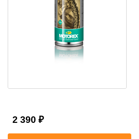
2 390
₽