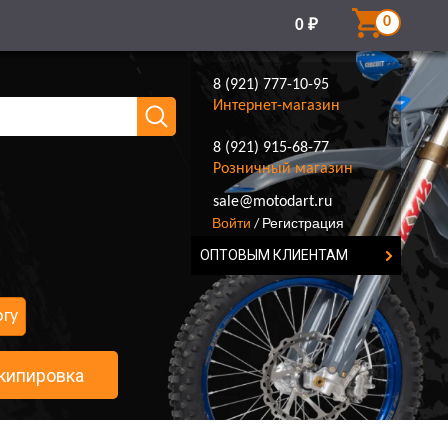
0
0
₽
8 (921) 777-10-95
Интернет-магазин
8 (921) 915-68-77
Розничный магазин
8 (921) 777-10-95
sale@motodart.ru
Войти
Регистрация
/
ОПТОВЫМ КЛИЕНТАМ
огу
кипировка