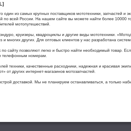
L]
то один из самых крупных поставщиков мототехники, запчастей и э
кой по всей России. На нашем сайте вы можете найти более 10000 т
бителей мотопутешествий.
 эндуро, круизеры, квадроциклы и другие виды мототехники. «Мо
ains и многих других. Для оптовых клиентов у нас разработана систем
 по сайту позволяют легко и быстро найти необходимый товар. Есл
ным телефонным номерам.
ей техники, качественные расходники, надежная и красивая экип
рт» от других интернет-магазинов мотозапчастей.
ыстрой доставкой. Мы не планируем останавливаться, а только на