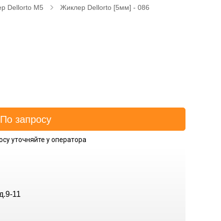
р Dellorto M5
Жиклер Dellorto [5мм] - 086
осу уточняйте у оператора
д.9-11