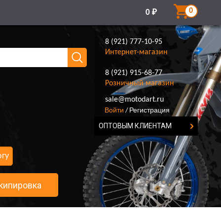
0
0
₽
8 (921) 777-10-95
Интернет-магазин
8 (921) 915-68-77
Розничный магазин
8 (921) 777-10-95
sale@motodart.ru
Войти
Регистрация
/
ОПТОВЫМ КЛИЕНТАМ
огу
кипировка