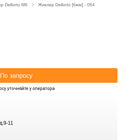
р Dellorto M6
Жиклер Dellorto [6мм] - 054
осу уточняйте у оператора
д.9-11