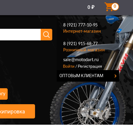
0
0
₽
8 (921) 777-10-95
Интернет-магазин
8 (921) 915-68-77
Розничный магазин
8 (921) 777-10-95
sale@motodart.ru
Войти
Регистрация
/
ОПТОВЫМ КЛИЕНТАМ
огу
кипировка