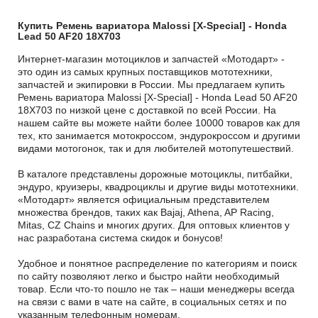
Купить Ремень вариатора Malossi [X-Special] - Honda
Lead 50 AF20 18X703
Интернет-магазин мотоциклов и запчастей «Мотодарт» -
это один из самых крупных поставщиков мототехники,
запчастей и экипировки в России. Мы предлагаем купить
Ремень вариатора Malossi [X-Special] - Honda Lead 50 AF20
18X703 по низкой цене с доставкой по всей России. На
нашем сайте вы можете найти более 10000 товаров как для
тех, кто занимается мотокроссом, эндурокроссом и другими
видами мотогонок, так и для любителей мотопутешествий.
В каталоге представлены дорожные мотоциклы, питбайки,
эндуро, круизеры, квадроциклы и другие виды мототехники.
«Мотодарт» является официальным представителем
множества брендов, таких как Bajaj, Athena, AP Racing,
Mitas, CZ Chains и многих других. Для оптовых клиентов у
нас разработана система скидок и бонусов!
Удобное и понятное распределение по категориям и поиск
по сайту позволяют легко и быстро найти необходимый
товар. Если что-то пошло не так – наши менеджеры всегда
на связи с вами в чате на сайте, в социальных сетях и по
указанным телефонным номерам.