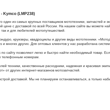
 - Kymco (LMP238)
то один из самых крупных поставщиков мототехники, запчастей и э
й цене с доставкой по всей России. На нашем сайте вы можете най
 так и для любителей мотопутешествий.
 эндуро, круизеры, квадроциклы и другие виды мототехники. «Мо
ains и многих других. Для оптовых клиентов у нас разработана систем
 по сайту позволяют легко и быстро найти необходимый товар. Есл
ным телефонным номерам.
ей техники, качественные расходники, надежная и красивая экип
рт» от других интернет-магазинов мотозапчастей.
ыстрой доставкой. Мы не планируем останавливаться, а только на