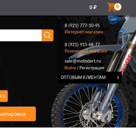
0
0
₽
8 (921) 777-10-95
Интернет-магазин
8 (921) 915-68-77
Розничный магазин
8 (921) 777-10-95
sale@motodart.ru
Войти
Регистрация
/
ОПТОВЫМ КЛИЕНТАМ
огу
кипировка