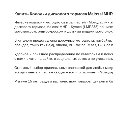
Купить Колодки дискового тормоза Malossi MHR
Интернет-магазин мотоциклов и запчастей «Мотодарт» - э
дискового тормоза Malossi MHR - Kymco (LMP238) по низко
мотокроссом, эндурокроссом и другими видами мотогонок,
В каталоге представлены дорожные мотоциклы, питбайки,
брендов, таких как Bajaj, Athena, AP Racing, Mitas, CZ Ch
Удобное и понятное распределение по категориям и поиск
с вами в чате на сайте, в социальных сетях и по указан
Огромный выбор оригинальных запчастей для любых модел
ассортимента и частые скидки – вот что отличает «Мотода
Мы уже 15 лет радуем вас качеством товаров, ценами и б