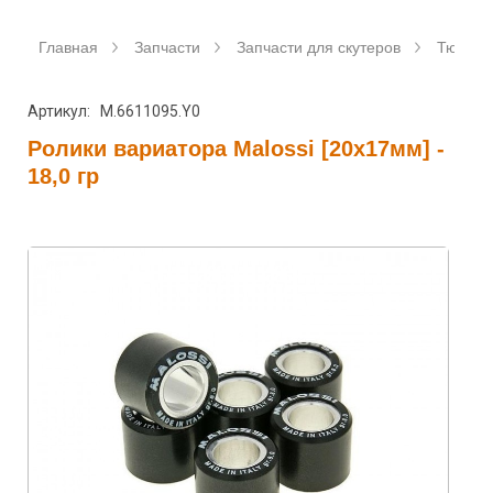
Главная
Запчасти
Запчасти для скутеров
Тюнинг 
Артикул: M.6611095.Y0
Ролики вариатора Malossi [20x17мм] -
18,0 гр