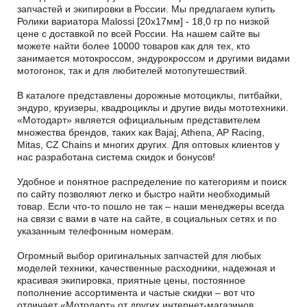
запчастей и экипировки в России. Мы предлагаем купить
Ролики вариатора Malossi [20x17мм] - 18,0 гр по низкой
цене с доставкой по всей России. На нашем сайте вы
можете найти более 10000 товаров как для тех, кто
занимается мотокроссом, эндурокроссом и другими видами
мотогонок, так и для любителей мотопутешествий.
В каталоге представлены дорожные мотоциклы, питбайки,
эндуро, круизеры, квадроциклы и другие виды мототехники.
«Мотодарт» является официальным представителем
множества брендов, таких как Bajaj, Athena, AP Racing,
Mitas, CZ Chains и многих других. Для оптовых клиентов у
нас разработана система скидок и бонусов!
Удобное и понятное распределение по категориям и поиск
по сайту позволяют легко и быстро найти необходимый
товар. Если что-то пошло не так – наши менеджеры всегда
на связи с вами в чате на сайте, в социальных сетях и по
указанным телефонным номерам.
Огромный выбор оригинальных запчастей для любых
моделей техники, качественные расходники, надежная и
красивая экипировка, приятные цены, постоянное
пополнение ассортимента и частые скидки – вот что
отличает «Мотодарт» от других интернет-магазинов