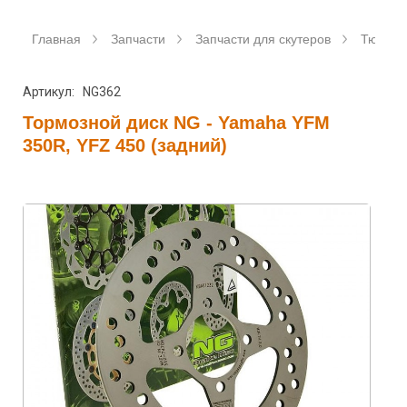
Главная
Запчасти
Запчасти для скутеров
Тюнинг 
Артикул: NG362
Тормозной диск NG - Yamaha YFM
350R, YFZ 450 (задний)