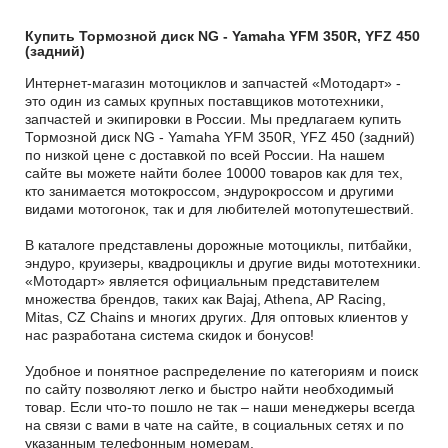
Купить Тормозной диск NG - Yamaha YFM 350R, YFZ 450
(задний)
Интернет-магазин мотоциклов и запчастей «Мотодарт» -
это один из самых крупных поставщиков мототехники,
запчастей и экипировки в России. Мы предлагаем купить
Тормозной диск NG - Yamaha YFM 350R, YFZ 450 (задний)
по низкой цене с доставкой по всей России. На нашем
сайте вы можете найти более 10000 товаров как для тех,
кто занимается мотокроссом, эндурокроссом и другими
видами мотогонок, так и для любителей мотопутешествий.
В каталоге представлены дорожные мотоциклы, питбайки,
эндуро, круизеры, квадроциклы и другие виды мототехники.
«Мотодарт» является официальным представителем
множества брендов, таких как Bajaj, Athena, AP Racing,
Mitas, CZ Chains и многих других. Для оптовых клиентов у
нас разработана система скидок и бонусов!
Удобное и понятное распределение по категориям и поиск
по сайту позволяют легко и быстро найти необходимый
товар. Если что-то пошло не так – наши менеджеры всегда
на связи с вами в чате на сайте, в социальных сетях и по
указанным телефонным номерам.