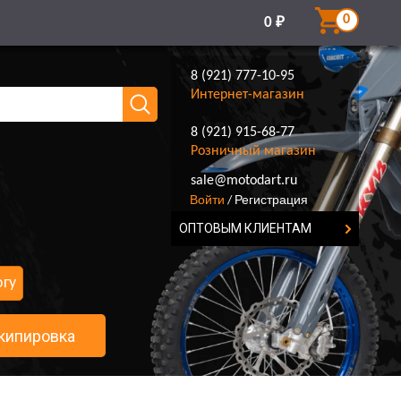
0
0
₽
8 (921) 777-10-95
Интернет-магазин
8 (921) 915-68-77
Розничный магазин
8 (921) 777-10-95
sale@motodart.ru
Войти
Регистрация
/
ОПТОВЫМ КЛИЕНТАМ
огу
кипировка