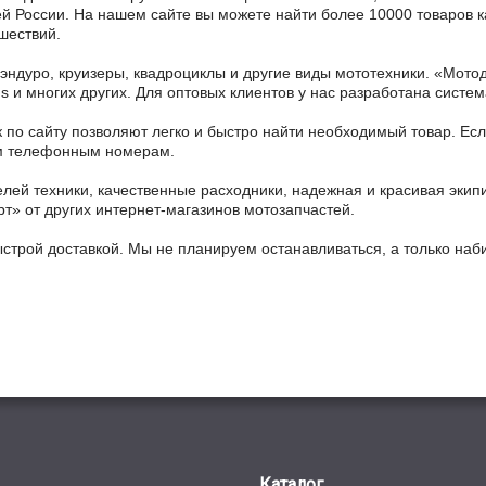
ей России. На нашем сайте вы можете найти более 10000 товаров к
шествий.
 эндуро, круизеры, квадроциклы и другие виды мототехники. «Мо
ains и многих других. Для оптовых клиентов у нас разработана систем
 по сайту позволяют легко и быстро найти необходимый товар. Есл
ным телефонным номерам.
ей техники, качественные расходники, надежная и красивая экип
рт» от других интернет-магазинов мотозапчастей.
ыстрой доставкой. Мы не планируем останавливаться, а только на
Каталог