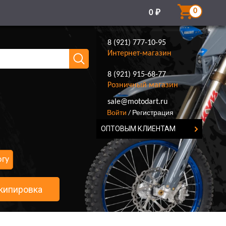
0
0
₽
8 (921) 777-10-95
Интернет-магазин
8 (921) 915-68-77
Розничный магазин
8 (921) 777-10-95
sale@motodart.ru
Войти
Регистрация
/
ОПТОВЫМ КЛИЕНТАМ
огу
кипировка