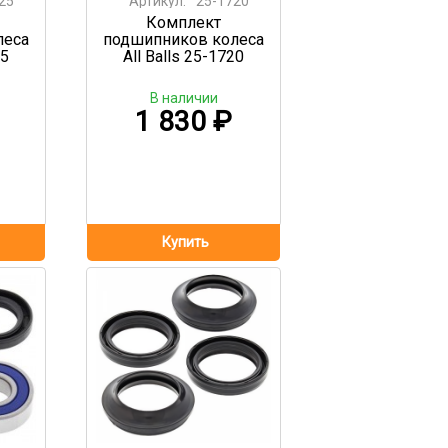
25
Артикул:
25-1720
Комплект
леса
подшипников колеса
25
All Balls 25-1720
В наличии
1 830
₽