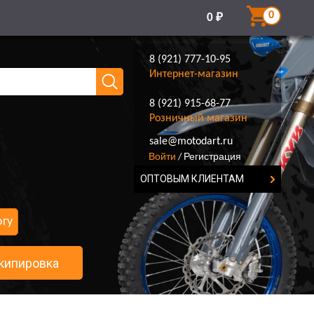
0
0
₽
8 (921) 777-10-95
Интернет-магазин
8 (921) 915-68-77
Розничный магазин
8 (921) 777-10-95
sale@motodart.ru
Войти
Регистрация
/
ОПТОВЫМ КЛИЕНТАМ
огу
кипировка