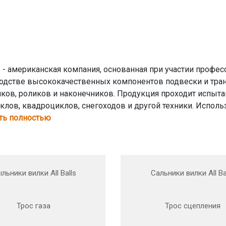
ls - американская компания, основанная при участии проф
одстве высококачественных компонентов подвески и тран
ков, роликов и наконечников. Продукция проходит испытан
клов, квадроциклов, снегоходов и другой техники. Использ
ть полностью
льники вилки All Balls
Сальники вилки All Ba
Трос газа
Трос сцепления