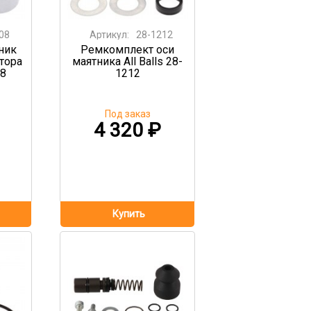
08
Артикул:
28-1212
ник
Ремкомплект оси
тора
маятника All Balls 28-
08
1212
Под заказ
4 320
₽