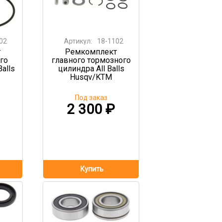
02
Артикул:
18-1102
т
Ремкомплект
его
главного тормозного
Balls
цилиндра All Balls
Husqv/KTM
Под заказ
2 300
₽