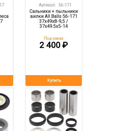
17
Артикул:
56-171
Сальники + пыльники
леса
вилки All Balls 56-171
17
37x49x8-9,5 /
37x49.5x5-14
Под заказ
2 400
₽